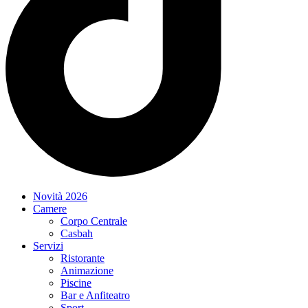
Novità 2026
Camere
Corpo Centrale
Casbah
Servizi
Ristorante
Animazione
Piscine
Bar e Anfiteatro
Sport