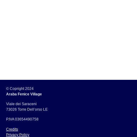
© Copright 2024
Araba Fenice Village
Viale dei Saraceni
73026 Torre Dell’orso LE
P.IVA 03654490758
Credits
Privacy Policy